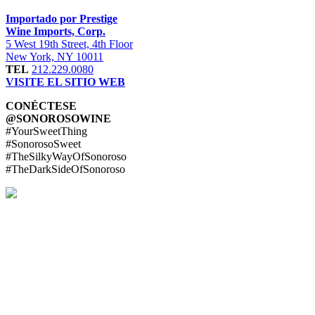
Importado por Prestige
Wine Imports, Corp.
5 West 19th Street, 4th Floor
New York, NY 10011
TEL
212.229.0080
VISITE EL SITIO WEB
CONÉCTESE
@SONOROSOWINE
#YourSweetThing
#SonorosoSweet
#TheSilkyWayOfSonoroso
#TheDarkSideOfSonoroso