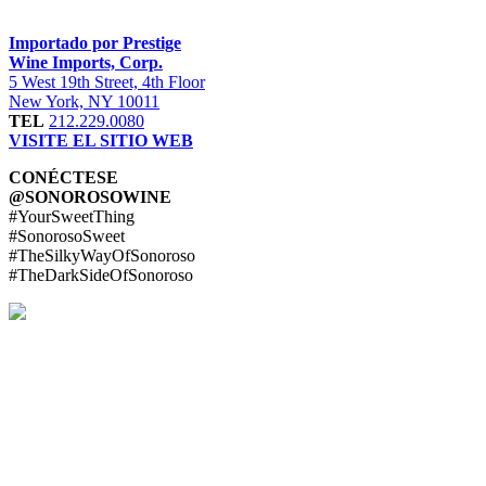
Importado por Prestige
Wine Imports, Corp.
5 West 19th Street, 4th Floor
New York, NY 10011
TEL
212.229.0080
VISITE EL SITIO WEB
CONÉCTESE
@SONOROSOWINE
#YourSweetThing
#SonorosoSweet
#TheSilkyWayOfSonoroso
#TheDarkSideOfSonoroso