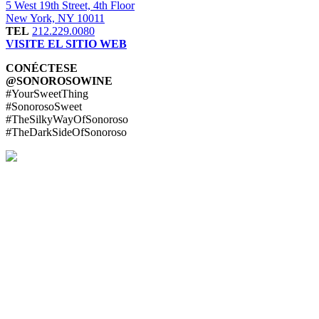
5 West 19th Street, 4th Floor
New York, NY 10011
TEL
212.229.0080
VISITE EL SITIO WEB
CONÉCTESE
@SONOROSOWINE
#YourSweetThing
#SonorosoSweet
#TheSilkyWayOfSonoroso
#TheDarkSideOfSonoroso